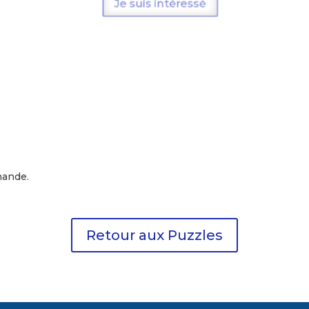
Je suis intéressé
mande.
Retour aux Puzzles