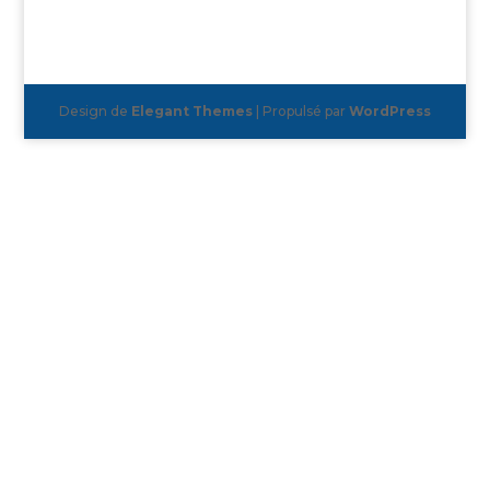
Design de
Elegant Themes
| Propulsé par
WordPress